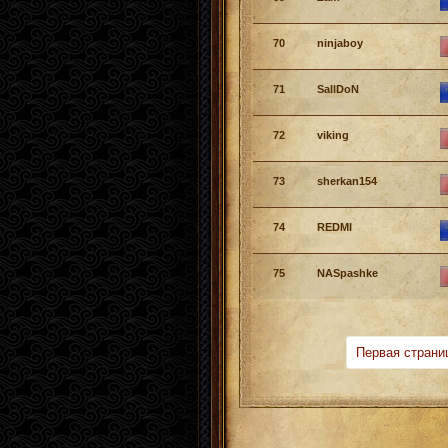
70
ninjaboy
71
SallDoN
72
viking
73
sherkan154
74
REDMI
75
NASpashke
Первая страни