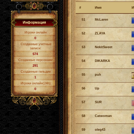
#
Имя
И
51
McLaren
Информация
Игроки онлайн:
52
ZLAYA
0
Созданные учетные
53
NekitSweet
записи:
574
Созданные персонажи:
54
DIKARKA
291
Созданные гильдии:
55
puh
1
Игроки онлайн(24h):
56
Up
0
57
SUR
58
Catwoman
59
oleg43