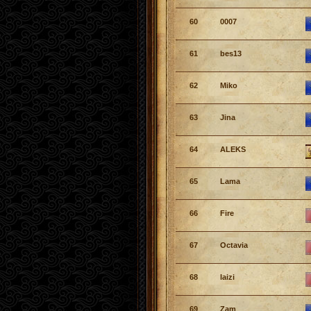
60
0007
61
bes13
62
Miko
63
Jina
64
ALEKS
65
Lama
66
Fire
67
Octavia
68
laizi
69
Zam