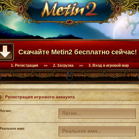
Скачайте Metin2 бесплатно сейчас!
1. Регистрация
2. Загрузка
3. Вход в игровой мир
>>
>>
Регистрация игрового аккаунта
Логин:
Реальное имя: