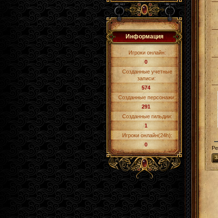
Информация
Игроки онлайн:
0
Созданные учетные
записи:
574
Созданные персонажи:
291
Созданные гильдии:
1
Игроки онлайн(24h):
0
Ре