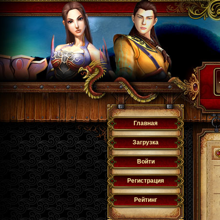
Главная
Загрузка
Войти
Регистрация
Рейтинг